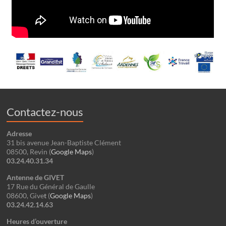
Contactez-nous
Adresse
31 bis avenue Jean-Baptiste Clément
08500, Revin (
Google Maps
)
03.24.40.31.34
Antenne de GIVET
17 Rue du Général de Gaulle
08600, Give
t
(
Google
Maps
)
03.24.42.14.63
Heures d’ouverture