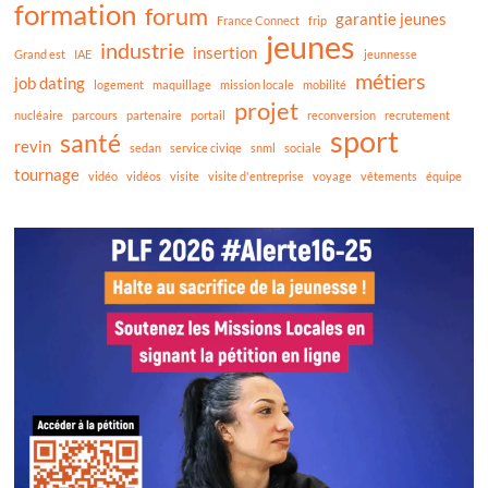
formation
forum
garantie jeunes
France Connect
frip
jeunes
industrie
insertion
Grand est
IAE
jeunnesse
métiers
job dating
logement
maquillage
mission locale
mobilité
projet
nucléaire
parcours
partenaire
portail
reconversion
recrutement
sport
santé
revin
sedan
service civiqe
snml
sociale
tournage
vidéo
vidéos
visite
visite d'entreprise
voyage
vêtements
équipe