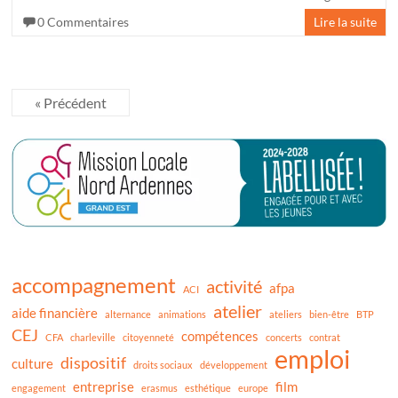
0 Commentaires
Lire la suite
« Précédent
accompagnement
activité
afpa
ACI
atelier
aide financière
alternance
animations
ateliers
bien-être
BTP
CEJ
compétences
CFA
charleville
citoyenneté
concerts
contrat
emploi
dispositif
culture
droits sociaux
développement
entreprise
film
engagement
erasmus
esthétique
europe