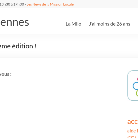
 13h30 à 17h00 -
Les News de la Mission Locale
dennes
La Milo
J’ai moins de 26 ans
ème édition !
ous :
ac
aide 