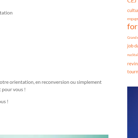
CEJ
cultu
ntation
engag
fo
Grand 
job d
nucléai
revin
tour
votre orientation, en reconversion ou simplement
t pour vous !
us !