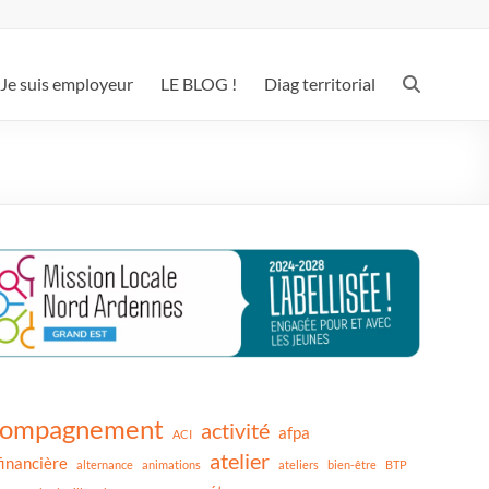
Je suis employeur
LE BLOG !
Diag territorial
compagnement
activité
afpa
ACI
atelier
financière
alternance
animations
ateliers
bien-être
BTP