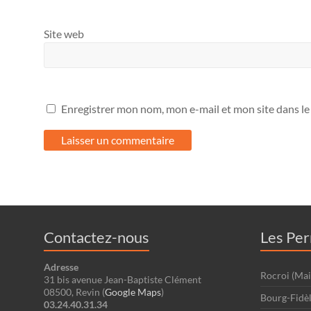
Site web
Enregistrer mon nom, mon e-mail et mon site dans l
Contactez-nous
Les Pe
Adresse
Rocroi (Mai
31 bis avenue Jean-Baptiste Clément
08500, Revin (
Google Maps
)
Bourg-Fidèl
03.24.40.31.34