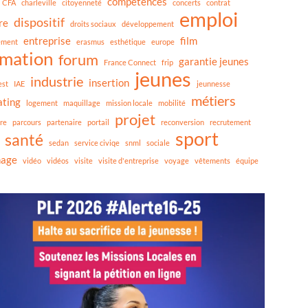
compétences
CFA
charleville
citoyenneté
concerts
contrat
emploi
dispositif
re
droits sociaux
développement
entreprise
film
ement
erasmus
esthétique
europe
rmation
forum
garantie jeunes
France Connect
frip
jeunes
industrie
insertion
est
IAE
jeunnesse
métiers
ating
logement
maquillage
mission locale
mobilité
projet
re
parcours
partenaire
portail
reconversion
recrutement
sport
santé
sedan
service civiqe
snml
sociale
nage
vidéo
vidéos
visite
visite d'entreprise
voyage
vêtements
équipe