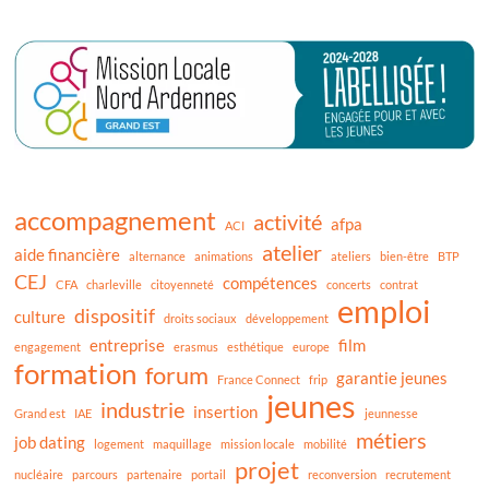
accompagnement
activité
afpa
ACI
atelier
aide financière
alternance
animations
ateliers
bien-être
BTP
CEJ
compétences
CFA
charleville
citoyenneté
concerts
contrat
emploi
dispositif
culture
droits sociaux
développement
entreprise
film
engagement
erasmus
esthétique
europe
formation
forum
garantie jeunes
France Connect
frip
jeunes
industrie
insertion
Grand est
IAE
jeunnesse
métiers
job dating
logement
maquillage
mission locale
mobilité
projet
nucléaire
parcours
partenaire
portail
reconversion
recrutement