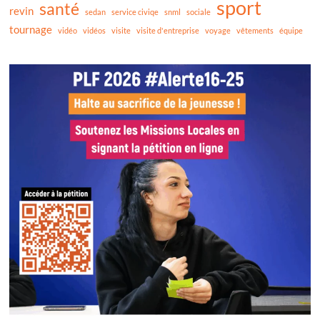
sport
santé
revin
sedan
service civiqe
snml
sociale
tournage
vidéo
vidéos
visite
visite d'entreprise
voyage
vêtements
équipe