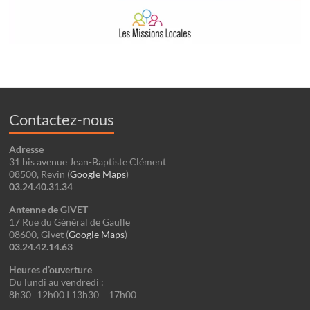
Contactez-nous
Adresse
31 bis avenue Jean-Baptiste Clément
08500, Revin (
Google Maps
)
03.24.40.31.34
Antenne de GIVET
17 Rue du Général de Gaulle
08600, Give
t
(
Google
Maps
)
03.24.42.14.63
Heures d’ouverture
Du lundi au vendredi :
8h30–12h00 I 13h30 – 17h00