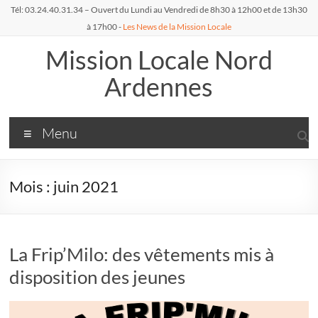
Aller
Tél: 03.24.40.31.34 – Ouvert du Lundi au Vendredi de 8h30 à 12h00 et de 13h30
au
à 17h00 -
Les News de la Mission Locale
contenu
Mission Locale Nord
Ardennes
Menu
Mois :
juin 2021
La Frip’Milo: des vêtements mis à
disposition des jeunes