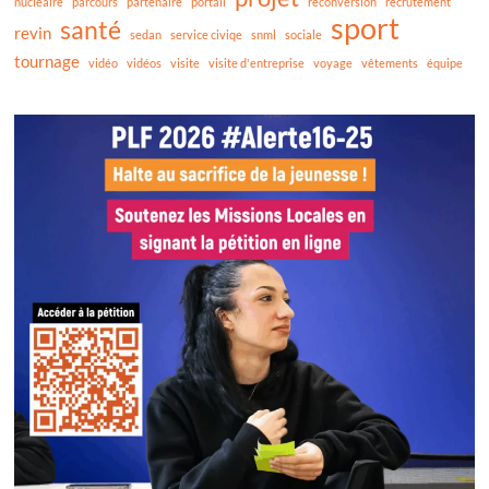
nucléaire
parcours
partenaire
portail
reconversion
recrutement
sport
santé
revin
sedan
service civiqe
snml
sociale
tournage
vidéo
vidéos
visite
visite d'entreprise
voyage
vêtements
équipe