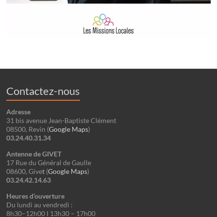
Contactez-nous
Adresse
31 bis avenue Jean-Baptiste Clément
08500, Revin (
Google Maps
)
03.24.40.31.34
Antenne de GIVET
17 Rue du Général de Gaulle
08600, Give
t
(
Google
Maps
)
03.24.42.14.63
Heures d’ouverture
Du lundi au vendredi :
8h30–12h00 I 13h30 – 17h00