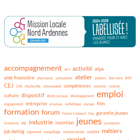
accompagnement
activité
afpa
ACI
atelier
aide financière
alternance
animations
ateliers
bien-être
BTP
CEJ
compétences
CFA
charleville
citoyenneté
concerts
contrat
emploi
dispositif
culture
droits sociaux
développement
entreprise
film
engagement
erasmus
esthétique
europe
formation
forum
garantie jeunes
France Connect
frip
jeunes
industrie
insertion
Grand est
IAE
jeunnesse
métiers
job dating
logement
maquillage
mission locale
mobilité
projet