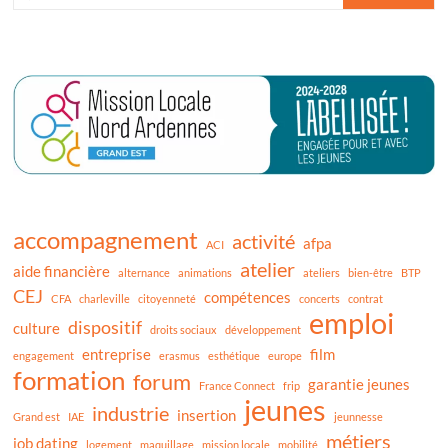
accompagnement
activité
afpa
ACI
atelier
aide financière
alternance
animations
ateliers
bien-être
BTP
CEJ
compétences
CFA
charleville
citoyenneté
concerts
contrat
emploi
dispositif
culture
droits sociaux
développement
entreprise
film
engagement
erasmus
esthétique
europe
formation
forum
garantie jeunes
France Connect
frip
jeunes
industrie
insertion
Grand est
IAE
jeunnesse
métiers
job dating
logement
maquillage
mission locale
mobilité