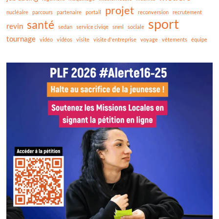
projet
nucléaire
parcours
partenaire
portail
reconversion
recrutement
sport
santé
revin
sedan
service civiqe
snml
sociale
tournage
vidéo
vidéos
visite
visite d'entreprise
voyage
vêtements
équipe