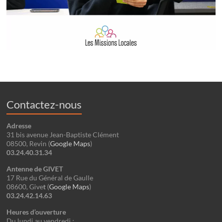
Contactez-nous
Adresse
31 bis avenue Jean-Baptiste Clément
08500, Revin (
Google Maps
)
03.24.40.31.34
Antenne de GIVET
17 Rue du Général de Gaulle
08600, Give
t
(
Google
Maps
)
03.24.42.14.63
Heures d’ouverture
Du lundi au vendredi :