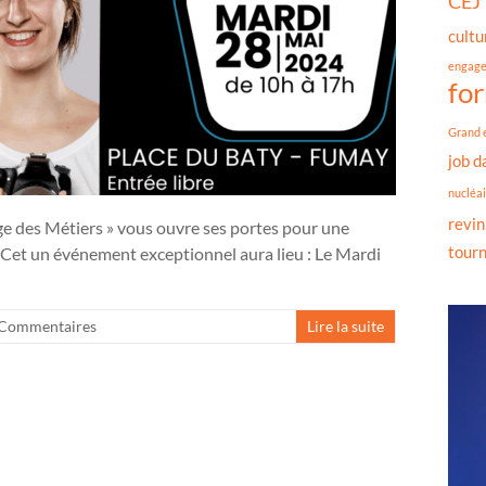
CEJ
cultu
engag
fo
Grand 
job d
nucléai
revin
ge des Métiers » vous ouvre ses portes pour une
tour
 Cet un événement exceptionnel aura lieu : Le Mardi
 Commentaires
Lire la suite