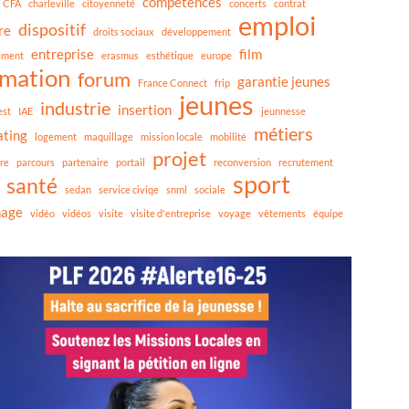
compétences
CFA
charleville
citoyenneté
concerts
contrat
emploi
dispositif
re
droits sociaux
développement
entreprise
film
ement
erasmus
esthétique
europe
rmation
forum
garantie jeunes
France Connect
frip
jeunes
industrie
insertion
est
IAE
jeunnesse
métiers
ating
logement
maquillage
mission locale
mobilité
projet
re
parcours
partenaire
portail
reconversion
recrutement
sport
santé
sedan
service civiqe
snml
sociale
nage
vidéo
vidéos
visite
visite d'entreprise
voyage
vêtements
équipe