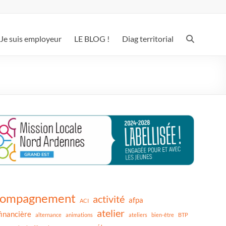
Je suis employeur
LE BLOG !
Diag territorial
compagnement
activité
afpa
ACI
atelier
financière
alternance
animations
ateliers
bien-être
BTP