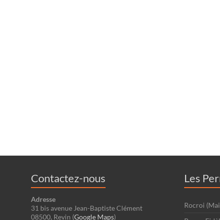
Contactez-nous
Les Pe
Adresse
Rocroi (Mai
31 bis avenue Jean-Baptiste Clément
08500, Revin (
Google Maps
)