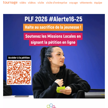
tournage
vidéo
vidéos
visite
visite d'entreprise
voyage
vêtements
équipe