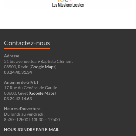
Contactez-nous
Adresse
31 bis avenue Jean-Baptiste Clément
08500, Revin (
Google Maps
)
03.24.40.31.34
Antenne de GIVET
17 Rue du Général de Gaulle
08600, Give
t
(
Google
Maps
)
03.24.42.14.63
Heures d’ouverture
Du lundi au vendredi :
8h30–12h00 I 13h30 – 17h00
NOUS JOINDRE PAR E-MAIL