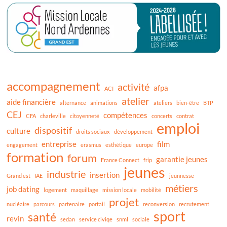
accompagnement
activité
afpa
ACI
atelier
aide financière
alternance
animations
ateliers
bien-être
BTP
CEJ
compétences
CFA
charleville
citoyenneté
concerts
contrat
emploi
dispositif
culture
droits sociaux
développement
entreprise
film
engagement
erasmus
esthétique
europe
formation
forum
garantie jeunes
France Connect
frip
jeunes
industrie
insertion
Grand est
IAE
jeunnesse
métiers
job dating
logement
maquillage
mission locale
mobilité
projet
nucléaire
parcours
partenaire
portail
reconversion
recrutement
sport
santé
revin
sedan
service civiqe
snml
sociale