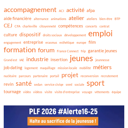
accompagnement
activité
afpa
ACI
atelier
aide financière
alternance
animations
ateliers
bien-être
BTP
CEJ
compétences
CFA
charleville
citoyenneté
concerts
contrat
emploi
dispositif
culture
droits sociaux
développement
entreprise
film
engagement
erasmus
esthétique
europe
formation
forum
garantie jeunes
France Connect
frip
jeunes
industrie
insertion
Grand est
IAE
jeunnesse
métiers
job dating
logement
maquillage
mission locale
mobilité
projet
nucléaire
parcours
partenaire
portail
reconversion
recrutement
sport
santé
revin
sedan
service civiqe
snml
sociale
tournage
vidéo
vidéos
visite
visite d'entreprise
voyage
vêtements
équipe