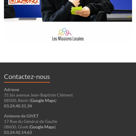
Contactez-nous
Adresse
31 bis avenue Jean-Baptiste Clément
08500, Revin (
Google Maps
)
03.24.40.31.34
Antenne de GIVET
17 Rue du Général de Gaulle
08600, Give
t
(
Google
Maps
)
03.24.42.14.63