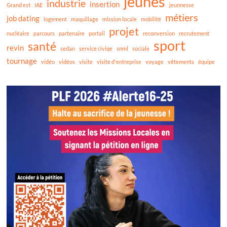
jeunes
industrie
insertion
Grand est
IAE
jeunnesse
métiers
job dating
logement
maquillage
mission locale
mobilité
projet
nucléaire
parcours
partenaire
portail
reconversion
recrutement
sport
santé
revin
sedan
service civiqe
snml
sociale
tournage
vidéo
vidéos
visite
visite d'entreprise
voyage
vêtements
équipe