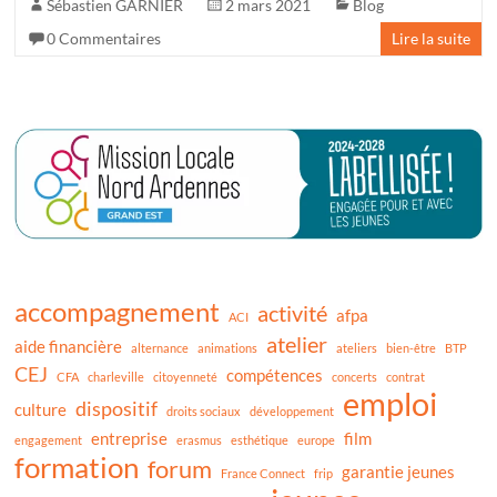
Sébastien GARNIER
2 mars 2021
Blog
0 Commentaires
Lire la suite
accompagnement
activité
afpa
ACI
atelier
aide financière
alternance
animations
ateliers
bien-être
BTP
CEJ
compétences
CFA
charleville
citoyenneté
concerts
contrat
emploi
dispositif
culture
droits sociaux
développement
entreprise
film
engagement
erasmus
esthétique
europe
formation
forum
garantie jeunes
France Connect
frip